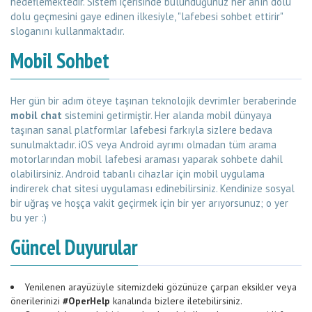
hedeflemektedir. Sistem içerisinde bulunduğunuz her anın dolu
dolu geçmesini gaye edinen ilkesiyle, "lafebesi sohbet ettirir"
sloganını kullanmaktadır.
Mobil Sohbet
Her gün bir adım öteye taşınan teknolojik devrimler beraberinde
mobil chat
sistemini getirmiştir. Her alanda mobil dünyaya
taşınan sanal platformlar lafebesi farkıyla sizlere bedava
sunulmaktadır. iOS veya Android ayrımı olmadan tüm arama
motorlarından mobil lafebesi araması yaparak sohbete dahil
olabilirsiniz. Android tabanlı cihazlar için mobil uygulama
indirerek chat sitesi uygulaması edinebilirsiniz. Kendinize sosyal
bir uğraş ve hoşça vakit geçirmek için bir yer arıyorsunuz; o yer
bu yer :)
Güncel Duyurular
Yenilenen arayüzüyle sitemizdeki gözünüze çarpan eksikler veya
önerilerinizi
#OperHelp
kanalında bizlere iletebilirsiniz.